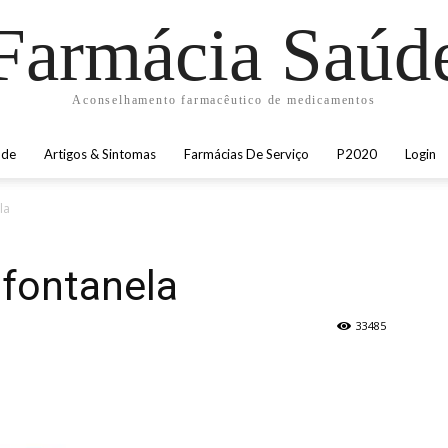
Farmácia Saúd
Aconselhamento farmacêutico de medicamentos
úde
Artigos & Sintomas
Farmácias De Serviço
P2020
Login
la
fontanela
33485