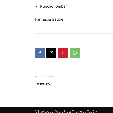
Punção lombar.
Farmácia Saúde
Farmacia Saude
Artigo anterior
Tenesmo
© Newspaper WordPress Theme by TagDiv