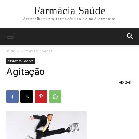
Farmácia Saúde
Aconselhamento farmacêutico de medicamentos
Início
Sintomas/Doença
Sintomas/Doença
Agitação
2081