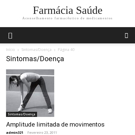
Farmácia Saúde
Aconselhamento farmacêutico de medicamentos
Início
Sintomas/Doença
Página 40
Sintomas/Doença
Sintomas/Doença
Amplitude limitada de movimentos
admin321
-
Fevereiro 23, 2011