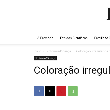
A Farmácia
Estudos Científicos
Familia Sa
Início
Sintomas/Doença
Coloração irregular da 
Sintomas/Doença
Coloração irregul