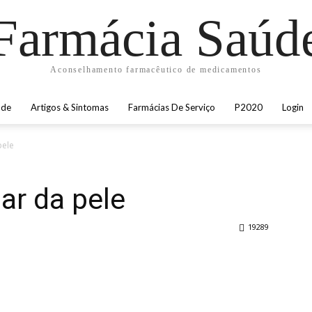
Farmácia Saúd
Aconselhamento farmacêutico de medicamentos
úde
Artigos & Sintomas
Farmácias De Serviço
P2020
Login
pele
ar da pele
19289