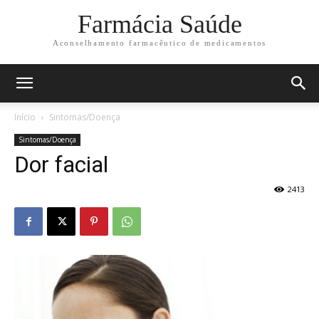
Farmácia Saúde
Aconselhamento farmacêutico de medicamentos
Início
Sintomas/Doença
Sintomas/Doença
Dor facial
2413