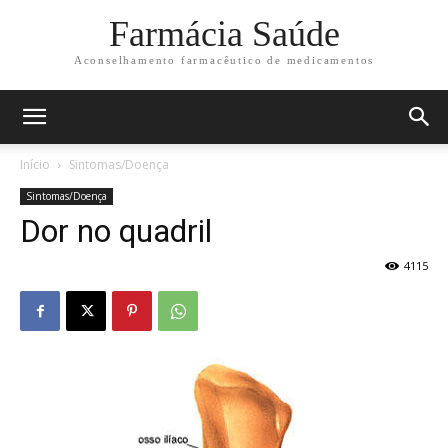
Farmácia Saúde
Aconselhamento farmacêutico de medicamentos
Início
Sintomas/Doença
Sintomas/Doença
Dor no quadril
4115