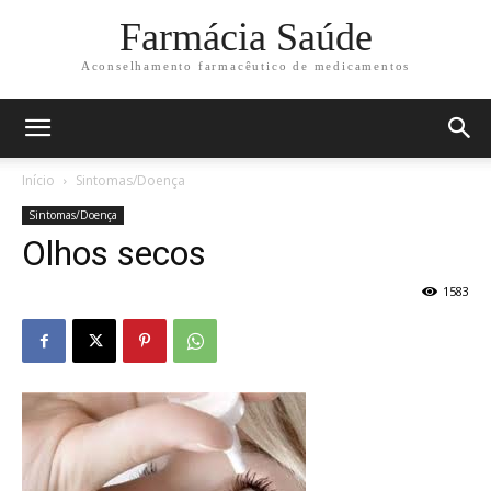
Farmácia Saúde
Aconselhamento farmacêutico de medicamentos
Início
Sintomas/Doença
Sintomas/Doença
Olhos secos
1583