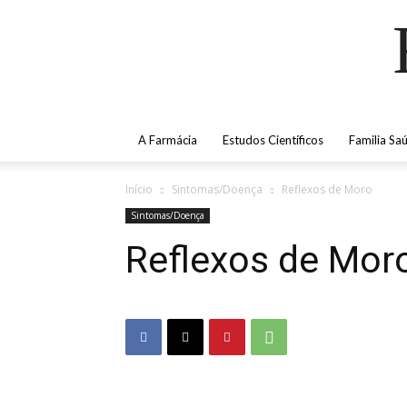
A Farmácia
Estudos Científicos
Familia Sa
Início
Sintomas/Doença
Reflexos de Moro
Sintomas/Doença
Reflexos de Mor