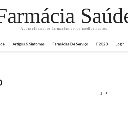
Farmácia Saúd
Aconselhamento farmacêutico de medicamentos
úde
Artigos & Sintomas
Farmácias De Serviço
P2020
Login
o
5305