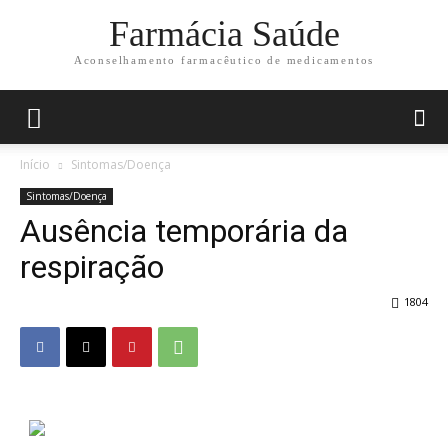
Farmácia Saúde
Aconselhamento farmacêutico de medicamentos
Início
Sintomas/Doença
Sintomas/Doença
Ausência temporária da
respiração
1804