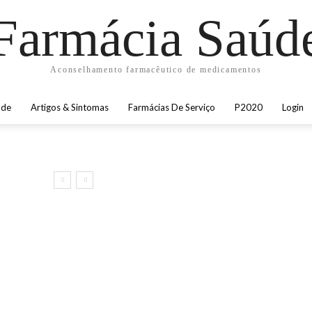
Farmácia Saúd
Aconselhamento farmacêutico de medicamentos
úde
Artigos & Sintomas
Farmácias De Serviço
P2020
Login