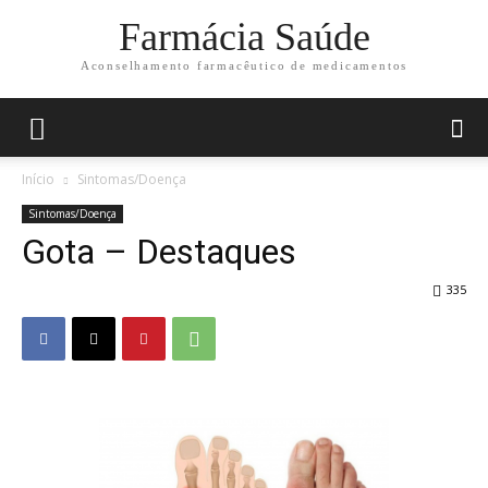
Farmácia Saúde
Aconselhamento farmacêutico de medicamentos
Início
Sintomas/Doença
Sintomas/Doença
Gota – Destaques
335