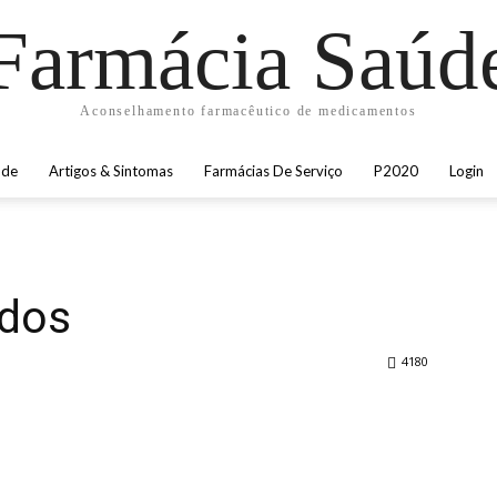
Farmácia Saúd
Aconselhamento farmacêutico de medicamentos
úde
Artigos & Sintomas
Farmácias De Serviço
P2020
Login
ados
4180