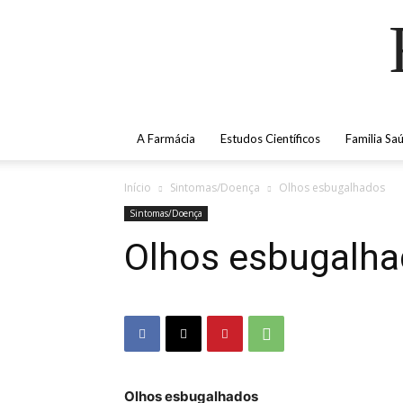
A Farmácia
Estudos Científicos
Familia Sa
Início
Sintomas/Doença
Olhos esbugalhados
Sintomas/Doença
Olhos esbugalh
Olhos esbugalhados