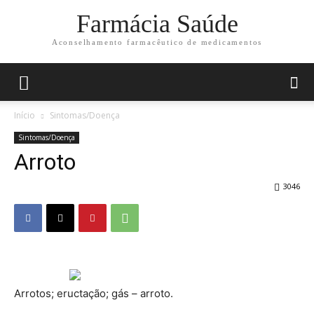
Farmácia Saúde
Aconselhamento farmacêutico de medicamentos
Início
Sintomas/Doença
Sintomas/Doença
Arroto
3046
Arrotos; eructação; gás – arroto.