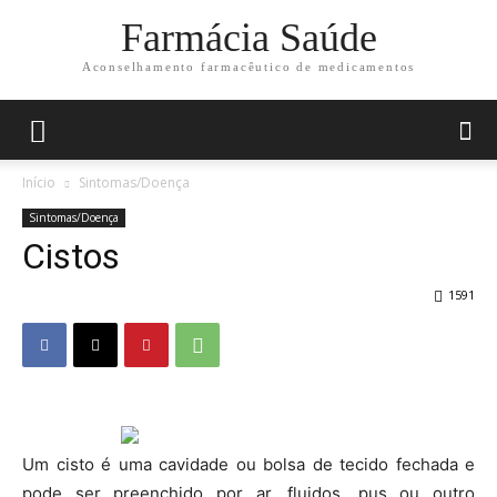
Farmácia Saúde
Aconselhamento farmacêutico de medicamentos
Início
Sintomas/Doença
Sintomas/Doença
Cistos
1591
Um cisto é uma cavidade ou bolsa de tecido fechada e
pode ser preenchido por ar, fluidos, pus ou outro