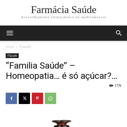
Farmácia Saúde
Aconselhamento farmacêutico de medicamentos
Início
FSaude
FSaude
“Familia Saúde” –
Homeopatia… é só açúcar?…
1779