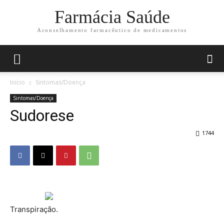
Farmácia Saúde
Aconselhamento farmacêutico de medicamentos
Início
Sintomas/Doença
Sintomas/Doença
Sudorese
1744
Transpiração.