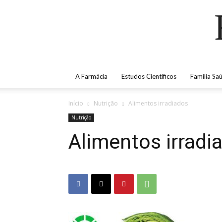
A Farmácia
Estudos Científicos
Familia Sa
Início
Nutrição
Alimentos irradiados
Nutrição
Alimentos irradi