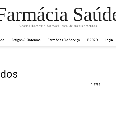
Farmácia Saúd
Aconselhamento farmacêutico de medicamentos
úde
Artigos & Sintomas
Farmácias De Serviço
P2020
Login
ados
1795